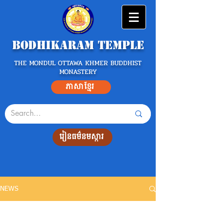
Bodhikaram Temple
THE MONDUL OTTAWA KHMER BUDDHIST
MONASTERY
ភាសាខ្មែរ
រៀនធម៌នមស្ការ
NEWS