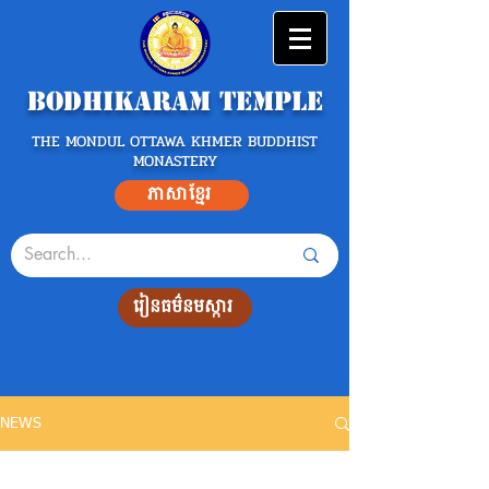
Bodhikaram Temple
THE MONDUL OTTAWA KHMER BUDDHIST
MONASTERY
ភាសាខ្មែរ
រៀនធម៌នមស្ការ
NEWS