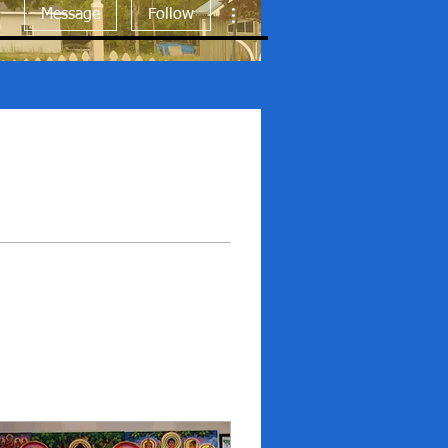
More actions
Message
Follow