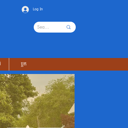
Log In
៌
ប្លក