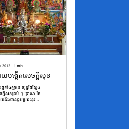
នា 2012
∙
1
min
ាយ​បង្កើត​សេចក្តី​សុខ​
ត្វ​ទាំង​ឡាយ សុទ្ធ​តែ​ស្វែង​
ក្ដី​សុខ​គ្រប់ ៗ ប្រាណ តែ​
យ​នឹង​បាន​ជួប​ប្រទះ​នូវ​
ដី​សុខ​នោះ ដូច​យ៉ាង​ខេមរៈ​
ង​នេះ...