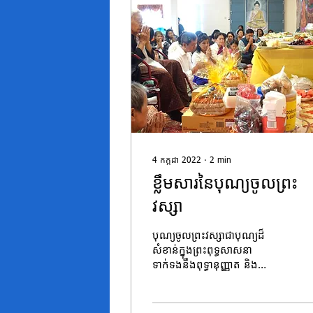
4 កក្កដា 2022
∙
2
min
ខ្លឹមសារនៃបុណ្យចូលព្រះ
វស្សា
បុណ្យចូលព្រះវស្សាជាបុណ្យដ៏
សំខាន់ក្នុងព្រះពុទ្ធសាសនា
ទាក់ទងនឹងពុទ្ធានុញ្ញាត និង
ពុទ្ធប្បត្តិ ដែលពុទ្ធបរិស័ទគ្រប់រូប
គប្បីឈ្វេងយល់ឲ្យបានច្បាស់។