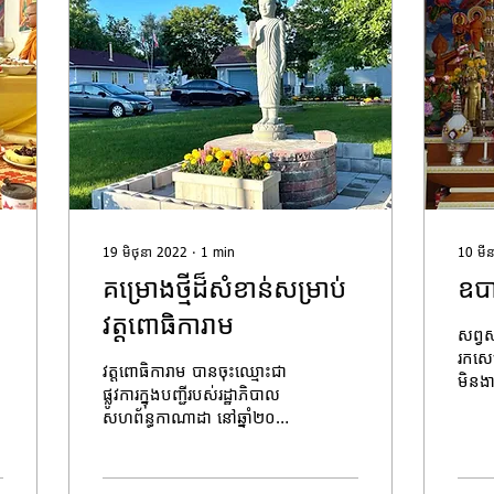
19 មិថុនា 2022
∙
1
min
10 មី
គម្រោងថ្មីដ៏សំខាន់សម្រាប់
ឧ​ប
វត្តពោធិការាម
សព្វ​ស
រក​សេច
វត្តពោធិការាម បានចុះឈ្មោះជា
មិន​ងា
ផ្លូវការក្នុងបញ្ជីរបស់រដ្ឋាភិបាល
សេចក្
សហព័ន្ធកាណាដា នៅឆ្នាំ២០០៦
ជន​យើ
ក្នុងឈ្មោះជា​ភាសាអង្គ់គ្លេស
«The Mondul Ottawa
Khmer...