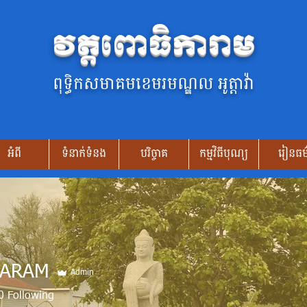
វត្តពោធិការាម
ពុទ្ធិកសមាគមខេមរមណ្ឌល អូត្តាវ៉ា
អំពី​
ទំនាក់ទំនង
បរិច្ចាគ
កម្មវិធីបុណ្យ
រៀនធម
KARAM
Admin
0
Following