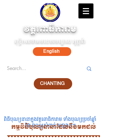
វត្តពោធិការាម
ពុទ្ធិកសមាគមខេមរមណ្ឌល អូត្តាវ៉ា
English
CHANTING
ពិធីបុណ្យនានាក្នុងវត្តពោធិការាម ទាំងបុណ្យប្រចាំឆ្នាំ
និង បុណ្យសំខាន់ៗផ្សេងៗ។
កម្មវិធីបុណ្យនានាដែលនឹងមកដល់