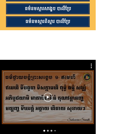
ធម៌នមស្ការសង្ខេប បាលីប្រែ
ធម៌នមស្ការពិស្តារ បាលីប្រែ
វីឌីអូបង្រៀនសូត្រធម៌នមស្ការព្រះរតនត្រ័យ ធម៌
ឧទ្ទិសកុសល និងធម៌ផ្សាយមេត្តាដល់សព្វសត្វ
ទាំងឡាយ។