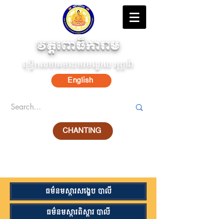
វត្តពោធិការាម
ពុទ្ធិកសមាគមខេមរមណ្ឌល អូត្តាវ៉ា
English
CHANTING
ធម៌នមស្ការសង្ខេប បាលី
ធម៌នមស្ការពិស្តារ បាលី